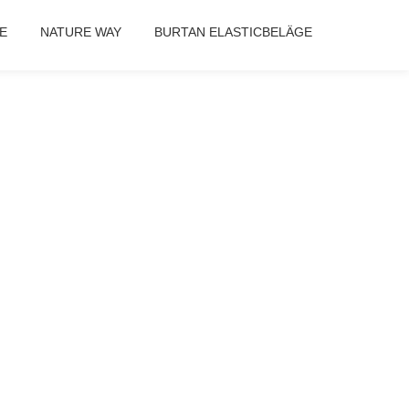
E
NATURE WAY
BURTAN ELASTICBELÄGE