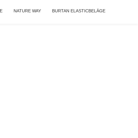
E
NATURE WAY
BURTAN ELASTICBELÄGE