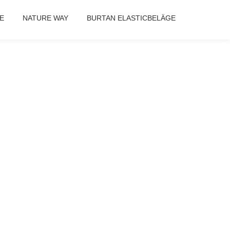
E
NATURE WAY
BURTAN ELASTICBELÄGE