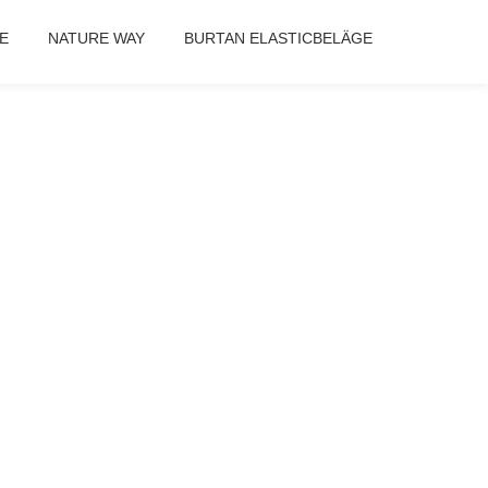
E
NATURE WAY
BURTAN ELASTICBELÄGE